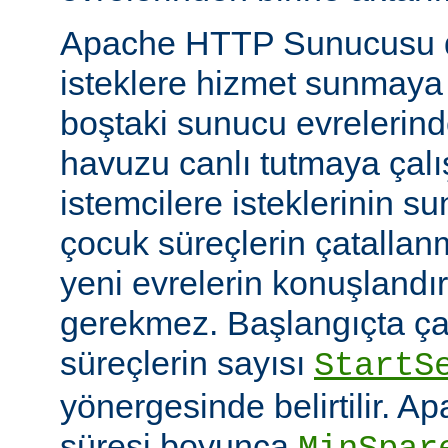
Apache HTTP Sunucusu d
isteklere hizmet sunmaya
boştaki sunucu evrelerind
havuzu canlı tutmaya çalış
istemcilere isteklerinin su
çocuk süreçlerin çatallanm
yeni evrelerin konuşlandı
gerekmez. Başlangıçta çal
süreçlerin sayısı
StartS
yönergesinde belirtilir. A
süresi boyunca