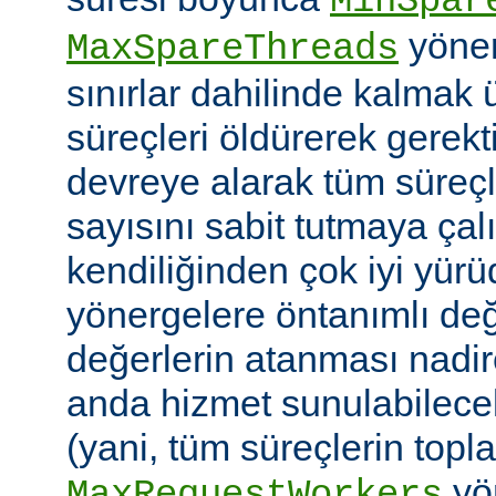
MinSpar
yönerg
MaxSpareThreads
sınırlar dahilinde kalmak 
süreçleri öldürerek gerekt
devreye alarak tüm süreçl
sayısını sabit tutmaya çalı
kendiliğinden çok iyi yü
yönergelere öntanımlı değ
değerlerin atanması nadire
anda hizmet sunulabilecek
(yani, tüm süreçlerin topl
yön
MaxRequestWorkers