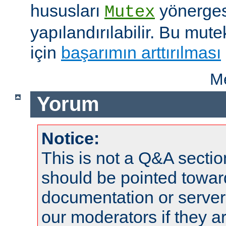
hususları
yönergesi
Mutex
yapılandırılabilir. Bu mut
için
başarımın arttırılması
Me
Yorum
Notice:
This is not a Q&A sect
should be pointed towar
documentation or serve
our moderators if they a