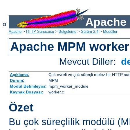
Apache 
Apache
>
HTTP Sunucusu
>
Belgeleme
>
Sürüm 2.4
>
Modüller
Apache MPM worker
Mevcut Diller:
d
Açıklama:
Çok evreli ve çok süreçli melez bir HTTP sun
Durum:
MPM
Modül Betimleyici:
mpm_worker_module
Kaynak Dosyası:
worker.c
Özet
Bu çok süreçlilik modülü (