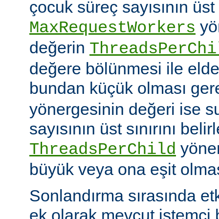
çocuk süreç sayısının üst 
yö
MaxRequestWorkers
değerin
ThreadsPerChi
değere bölünmesi ile elde
bundan küçük olması gere
yönergesinin değeri ise s
sayısının üst sınırını belir
yöner
ThreadsPerChild
büyük veya ona eşit olmas
Sonlandırma sırasında et
ek olarak mevcut istemci b