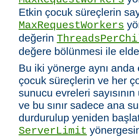
Etkin çocuk süreçlerin say
yö
MaxRequestWorkers
değerin
ThreadsPerChi
değere bölünmesi ile elde 
Bu iki yönerge aynı anda 
çocuk süreçlerin ve her ç
sunucu evreleri sayısının ü
ve bu sınır sadece ana 
durdurulup yeniden başlatıl
yönergesin
ServerLimit