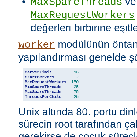
ve
MaxSpareThreads
MaxRequestWorkers
değerleri birbirine eşitle
modülünün öntanı
worker
yapılandırması genelde şö
ServerLimit
16
StartServers
2
MaxRequestWorkers
150
MinSpareThreads
25
MaxSpareThreads
75
ThreadsPerChild
25
Unix altında 80. portu din
sürecin root tarafından çal
gerekirse de çocuk süreçl