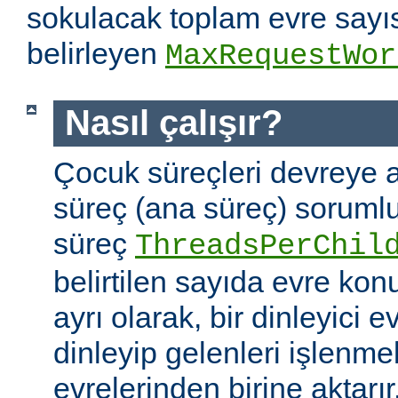
sokulacak toplam evre sayıs
belirleyen
MaxRequestWor
Nasıl çalışır?
Çocuk süreçleri devreye a
süreç (ana süreç) soruml
süreç
ThreadsPerChil
belirtilen sayıda evre kon
ayrı olarak, bir dinleyici e
dinleyip gelenleri işlenm
evrelerinden birine aktarır