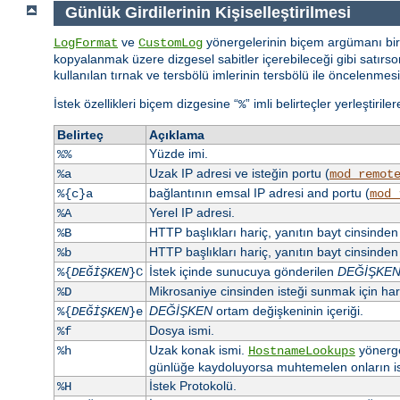
Günlük Girdilerinin Kişiselleştirilmesi
ve
yönergelerinin biçem argümanı bir 
LogFormat
CustomLog
kopyalanmak üzere dizgesel sabitler içerebileceği gibi satırsonu
kullanılan tırnak ve tersbölü imlerinin tersbölü ile öncelenmesi
İstek özellikleri biçem dizgesine “
” imli belirteçler yerleştiril
%
Belirteç
Açıklama
Yüzde imi.
%%
Uzak IP adresi ve isteğin portu (
%a
mod_remot
bağlantının emsal IP adresi and portu (
%{c}a
mod_
Yerel IP adresi.
%A
HTTP başlıkları hariç, yanıtın bayt cinsinde
%B
HTTP başlıkları hariç, yanıtın bayt cinsind
%b
İstek içinde sunucuya gönderilen
DEĞİŞKE
%{
DEĞİŞKEN
}C
Mikrosaniye cinsinden isteği sunmak için h
%D
DEĞİŞKEN
ortam değişkeninin içeriği.
%{
DEĞİŞKEN
}e
Dosya ismi.
%f
Uzak konak ismi.
yönerge
%h
HostnameLookups
günlüğe kaydoluyorsa muhtemelen onların isi
İstek Protokolü.
%H