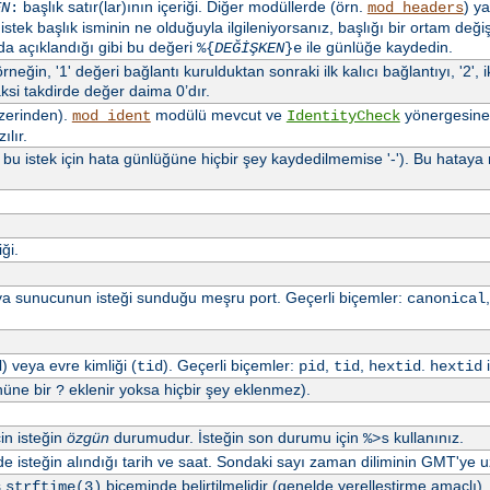
başlık satır(lar)ının içeriği. Diğer modüllerde (örn.
) ya
EN
:
mod_headers
stek başlık isminin ne olduğuyla ilgileniyorsanız, başlığı bir ortam değ
a açıklandığı gibi bu değeri
ile günlüğe kaydedin.
%{
DEĞİŞKEN
}e
neğin, '1' değeri bağlantı kurulduktan sonraki ilk kalıcı bağlantıyı, '2', iki
ksi takdirde değer daima 0’dır.
üzerinden).
modülü mevcut ve
yönergesine
mod_ident
IdentityCheck
ılır.
a bu istek için hata günlüğüne hiçbir şey kaydedilmemise '-'). Bu hata
ği.
a sunucunun isteği sunduğu meşru port. Geçerli biçemler:
canonical
) veya evre kimliği (
). Geçerli biçemler:
,
,
.
i
d
tid
pid
tid
hextid
hextid
nüne bir
eklenir yoksa hiçbir şey eklenmez).
?
çin isteğin
özgün
durumudur. İsteğin son durumu için
kullanınız.
%>s
 isteğin alındığı tarih ve saat. Sondaki sayı zaman diliminin GMT'ye uz
ş
biçeminde belirtilmelidir (genelde yerelleştirme amaçlı)
strftime(3)