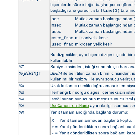
biçemlerde süre isteğin başlangıcına göredi
başladığı ana göredir.
tarafın
strftime(3)
Mutlak zaman başlangıcından (
sec
Mutlak zaman başlangıcından be
msec
Mutlak zaman başlangıcından b
usec
milisaniyelik kesir
msec_frac
mikrosaniyelik kesir
usec_frac
Bu dizgecikler, aynı biçem dizgesi içinde bir 
kullanılabilir.
Saniye cinsinden, isteği sunmak için harca
%T
BİRİM
ile belirtilen zaman birimi cinsinden, 
%{
BİRİM
}T
kullanımı birimsiz
ile aynı sonucu verir;
%T
u
Uzak kullanıcı (kimlik doğrulaması istenmişs
%u
Herhangi bir sorgu dizgesi içermeksizin iste
%U
İsteği sunan sunucunun meşru sunucu ismi 
%v
ayarı ile ilgili sunucu ism
%V
UseCanonicalName
Yanıt tamamlandığında bağlantı durumu:
%X
=
Yanıt tamamlanmadan bağlantı koptu.
X
=
Yanıt gönderildikten sonra bağlantı canlı 
+
=
Yanıt gönderildikten sonra bağlantı kapa
-