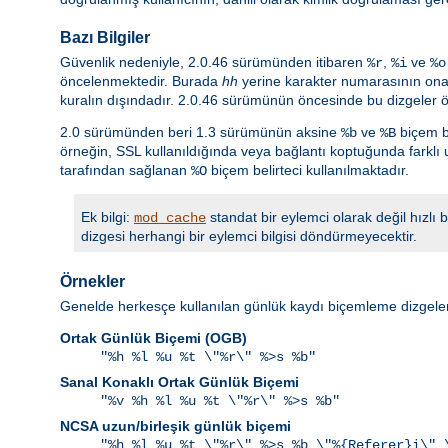
Bazı Bilgiler
Güvenlik nedeniyle, 2.0.46 sürümünden itibaren
,
ve
%r
%i
%o
öncelenmektedir. Burada
hh
yerine karakter numarasının onalt
kuralın dışındadır. 2.0.46 sürümünün öncesinde bu dizgeler ö
2.0 sürümünden beri 1.3 sürümünün aksine
ve
biçem be
%b
%B
örneğin, SSL kullanıldığında veya bağlantı koptuğunda farklı 
tarafından sağlanan
biçem belirteci kullanılmaktadır.
%O
Ek bilgi:
standat bir eylemci olarak değil hızlı
mod_cache
dizgesi herhangi bir eylemci bilgisi döndürmeyecektir.
Örnekler
Genelde herkesçe kullanılan günlük kaydı biçemleme dizgeler
Ortak Günlük Biçemi (OGB)
"%h %l %u %t \"%r\" %>s %b"
Sanal Konaklı Ortak Günlük Biçemi
"%v %h %l %u %t \"%r\" %>s %b"
NCSA uzun/birleşik günlük biçemi
"%h %l %u %t \"%r\" %>s %b \"%{Referer}i\" 