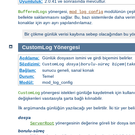
Uyumluluk:
2.0.41 ve sonrasında mevcuttur.
yönergesi,
modülünün çeşitl
BufferedLogs
mod_log_config
bellekte saklanmasını sağlar. Bu, bazı sistemlerde daha verimli
konaklar için ayrı ayrı yapılandırılamaz.
Bir çökme günlük verisi kaybına sebep olacağından bu yöner
CustomLog
Yönergesi
Açıklama:
Günlük dosyasın ismini ve girdi biçemini belirler.
Sözdizimi:
CustomLog
dosya
|
borulu-süreç
biçem
|
tak
Bağlam:
sunucu geneli, sanal konak
Durum:
Temel
Modül:
mod_log_config
yönergesi istekleri günlüğe kaydetmek için kullanılı
CustomLog
değişkenleri vasıtasıyla şarta bağlı kılınabilir.
İlk argümanda günlüğün yazılacağı yer belirtilir. İki tür yer belirt
dosya
yönergesinin değerine göreli bir dosya ism
ServerRoot
borulu-süreç