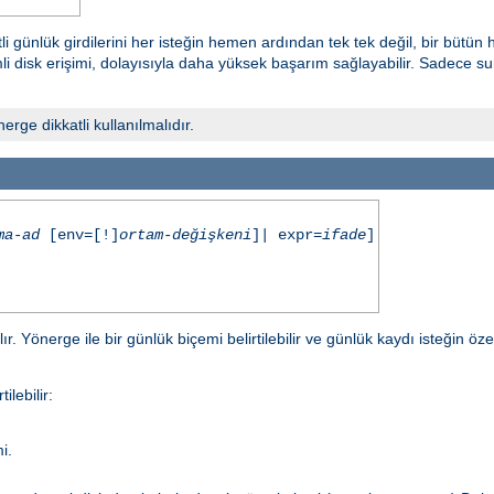
i günlük girdilerini her isteğin hemen ardından tek tek değil, bir bütün
 disk erişimi, dolayısıyla daha yüksek başarım sağlayabilir. Sadece sunuc
ge dikkatli kullanılmalıdır.
ma-ad
[env=[!]
ortam-değişkeni
]| expr=
ifade
]
r. Yönerge ile bir günlük biçemi belirtilebilir ve günlük kaydı isteğin öze
ilebilir:
i.