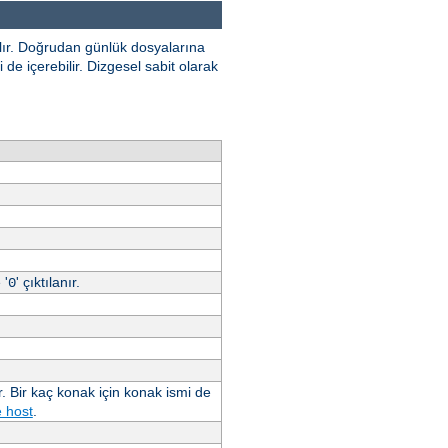
ılır. Doğrudan günlük dosyalarına
de içerebilir. Dizgesel sabit olarak
 '
' çıktılanır.
0
. Bir kaç konak için konak ismi de
 host
.