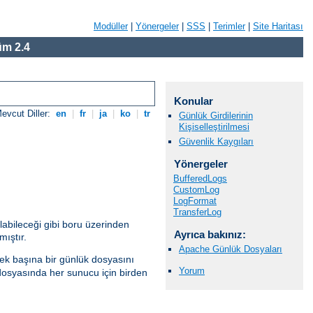
Modüller
|
Yönergeler
|
SSS
|
Terimler
|
Site Haritası
m 2.4
Konular
evcut Diller:
en
|
fr
|
ja
|
ko
|
tr
Günlük Girdilerinin
Kişiselleştirilmesi
Güvenlik Kaygıları
Yönergeler
BufferedLogs
CustomLog
LogFormat
TransferLog
ılabileceği gibi boru üzerinden
Ayrıca bakınız:
mıştır.
Apache Günlük Dosyaları
ek başına bir günlük dosyasını
Yorum
dosyasında her sunucu için birden