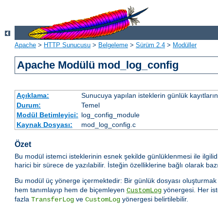
Apache
>
HTTP Sunucusu
>
Belgeleme
>
Sürüm 2.4
>
Modüller
Apache Modülü mod_log_config
Açıklama:
Sunucuya yapılan isteklerin günlük kayıtların
Durum:
Temel
Modül Betimleyici:
log_config_module
Kaynak Dosyası:
mod_log_config.c
Özet
Bu modül istemci isteklerinin esnek şekilde günlüklenmesi ile ilgilid
harici bir sürece de yazılabilir. İsteğin özelliklerine bağlı olarak
Bu modül üç yönerge içermektedir: Bir günlük dosyası oluşturmak 
hem tanımlayıp hem de biçemleyen
yönergesi. Her is
CustomLog
fazla
ve
yönergesi belirtilebilir.
TransferLog
CustomLog