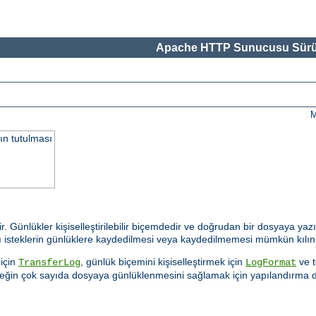
Apache HTTP Sunucusu Sürü
M
ın tutulması
ir. Günlükler kişiselleştirilebilir biçemdedir ve doğrudan bir dosyaya yaz
 bazı isteklerin günlüklere kaydedilmesi veya kaydedilmemesi mümkün kılın
için
, günlük biçemini kişiselleştirmek için
ve t
TransferLog
LogFormat
teğin çok sayıda dosyaya günlüklenmesini sağlamak için yapılandırma 