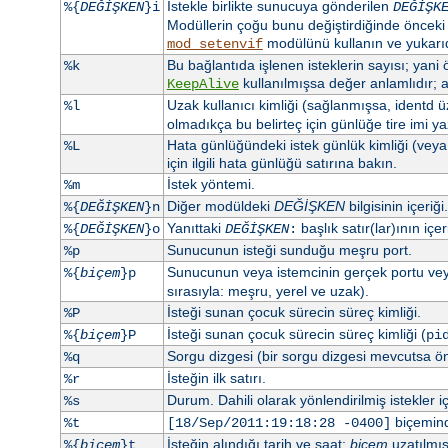
İstekle birlikte sunucuya gönderilen
%{
DEĞİŞKEN
}i
DEĞİŞK
Modüllerin çoğu bunu değiştirdiğinde önceki i
modülünü kullanın ve yukarıd
mod_setenvif
Bu bağlantıda işlenen isteklerin sayısı; yani ör
%k
kullanılmışsa değer anlamlıdır; a
KeepAlive
Uzak kullanıcı kimliği (sağlanmışsa, identd 
%l
olmadıkça bu belirteç için günlüğe tire imi yaz
Hata günlüğündeki istek günlük kimliği (vey
%L
için ilgili hata günlüğü satırına bakın.
İstek yöntemi.
%m
Diğer modüldeki
DEĞİŞKEN
bilgisinin içeriği.
%{
DEĞİŞKEN
}n
Yanıttaki
başlık satır(lar)ının içeri
%{
DEĞİŞKEN
}o
DEĞİŞKEN
:
Sunucunun isteği sunduğu meşru port.
%p
Sunucunun veya istemcinin gerçek portu vey
%{
biçem
}p
sırasıyla: meşru, yerel ve uzak).
İsteği sunan çocuk sürecin süreç kimliği.
%P
İsteği sunan çocuk sürecin süreç kimliği (
%{
biçem
}P
pi
Sorgu dizgesi (bir sorgu dizgesi mevcutsa ö
%q
İsteğin ilk satırı.
%r
Durum. Dahili olarak yönlendirilmiş istekler i
%s
biçeminde
%t
[18/Sep/2011:19:18:28 -0400]
İsteğin alındığı tarih ve saat;
biçem
uzatılmı
%{
biçem
}t