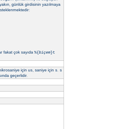
yakın, günlük girdisinin yazılmaya
esteklenmektedir:
ar fakat çok sayıda
%{
biçem
}t
mikrosaniye için
, saniye için
.
us
s
s
ında geçerlidir.