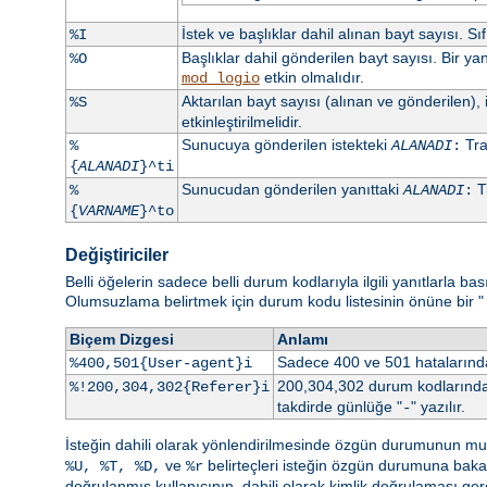
İstek ve başlıklar dahil alınan bayt sayısı. 
%I
Başlıklar dahil gönderilen bayt sayısı. Bir y
%O
etkin olmalıdır.
mod_logio
Aktarılan bayt sayısı (alınan ve gönderilen), 
%S
etkinleştirilmelidir.
Sunucuya gönderilen istekteki
Trai
%
ALANADI
:
{
ALANADI
}^ti
Sunucudan gönderilen yanıttaki
Tr
%
ALANADI
:
{
VARNAME
}^to
Değiştiriciler
Belli öğelerin sadece belli durum kodlarıyla ilgili yanıtlarla b
Olumsuzlama belirtmek için durum kodu listesinin önüne bir "
Biçem Dizgesi
Anlamı
Sadece 400 ve 501 hataların
%400,501{User-agent}i
200,304,302 durum kodlarından
%!200,304,302{Referer}i
takdirde günlüğe "
" yazılır.
-
İsteğin dahili olarak yönlendirilmesinde özgün durumunun mu yo
ve
belirteçleri isteğin özgün durumuna bak
%U, %T, %D,
%r
doğrulanmış kullanıcının, dahili olarak kimlik doğrulaması ge