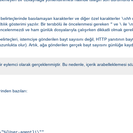
belirteçlerinde basılamayan karakterler ve diğer özel karakterler
d
\x
hh
ılık gösterimi yazılır. Bir tersbölü ile öncelenmesi gereken
ve
ile
"
\
\n
ncelenmezdi ve ham günlük dosyalarıyla çalışırken dikkatli olmak gerek
lirteçleri, istemciye gönderilen bayt sayısını değil, HTTP yanıtının bayt
uzunlukta olur). Artık, ağa gönderilen gerçek bayt sayısını günlüğe kay
 bir eylemci olarak gerçeklenmiştir. Bu nedenle, içerik arabelleklemesi
inden bazıları:
\"%{User-agent}i\""