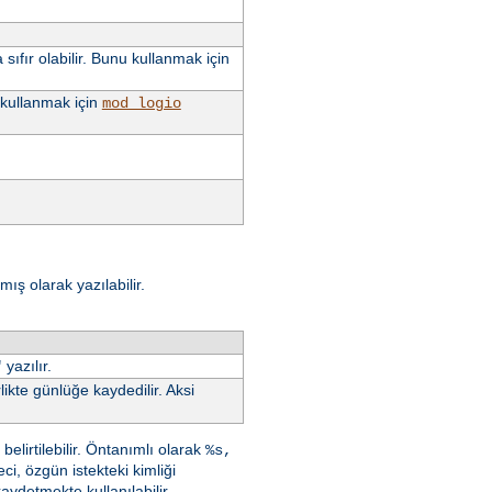
sıfır olabilir. Bunu kullanmak için
u kullanmak için
mod_logio
ış olarak yazılabilir.
yazılır.
"
ikte günlüğe kaydedilir. Aksi
lirtilebilir. Öntanımlı olarak
%s,
eci, özgün istekteki kimliği
ydetmekte kullanılabilir.