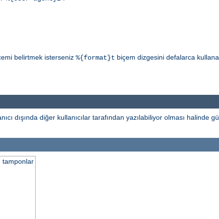
çemi belirtmek isterseniz
biçem dizgesini defalarca kullanabi
%{format}t
ıcı dışında diğer kullanıcılar tarafından yazılabiliyor olması halinde gü
e tamponlar