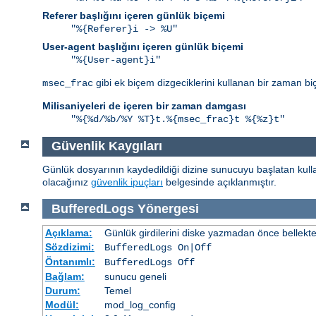
Referer başlığını içeren günlük biçemi
"%{Referer}i -> %U"
User-agent başlığını içeren günlük biçemi
"%{User-agent}i"
gibi ek biçem dizgeciklerini kullanan bir zaman bi
msec_frac
Milisaniyeleri de içeren bir zaman damgası
"%{%d/%b/%Y %T}t.%{msec_frac}t %{%z}t"
Güvenlik Kaygıları
Günlük dosyarının kaydedildiği dizine sunucuyu başlatan kullan
olacağınız
güvenlik ipuçları
belgesinde açıklanmıştır.
BufferedLogs
Yönergesi
Açıklama:
Günlük girdilerini diske yazmadan önce bellekt
Sözdizimi:
BufferedLogs On|Off
Öntanımlı:
BufferedLogs Off
Bağlam:
sunucu geneli
Durum:
Temel
Modül:
mod_log_config