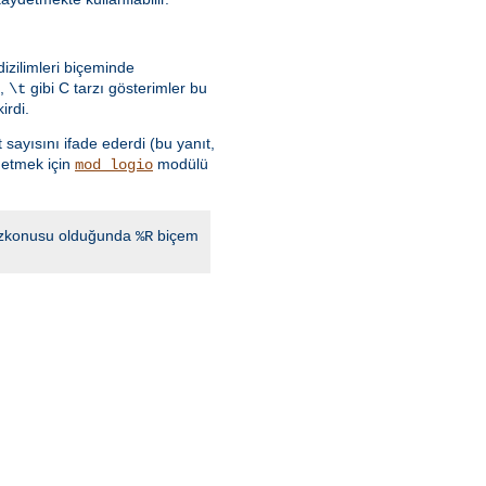
izilimleri biçeminde
,
gibi C tarzı gösterimler bu
\t
irdi.
 sayısını ifade ederdi (bu yanıt,
detmek için
modülü
mod_logio
 sözkonusu olduğunda
biçem
%R