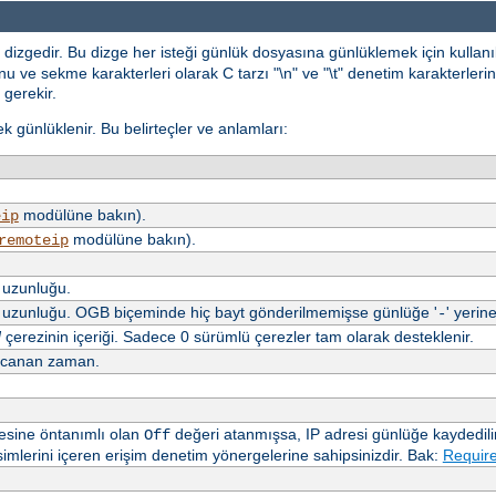
dizgedir. Bu dizge her isteği günlük dosyasına günlüklemek için kullan
 ve sekme karakterleri olarak C tarzı "\n" ve "\t" denetim karakterlerini 
 gerekir.
erek günlüklenir. Bu belirteçler ve anlamları:
modülüne bakın).
eip
modülüne bakın).
remoteip
n uzunluğu.
en uzunluğu. OGB biçeminde hiç bayt gönderilmemişse günlüğe '
' yerine
-
N
çerezinin içeriği. Sadece 0 sürümlü çerezler tam olarak desteklenir.
arcanan zaman.
sine öntanımlı olan
değeri atanmışsa, IP adresi günlüğe kaydedilir
Off
mlerini içeren erişim denetim yönergelerine sahipsinizdir. Bak:
Require