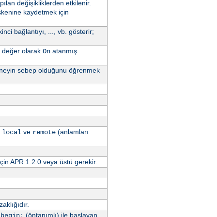
pılan değişikliklerden etkilenir.
işkenine kaydetmek için
nci bağlantıyı, ..., vb. gösterir;
 değer olarak
atanmış
On
ya neyin sebep olduğunu öğrenmek
,
ve
(anlamları
local
remote
çin APR 1.2.0 veya üstü gerekir.
aklığıdır.
.
(öntanımlı) ile başlayan
begin: