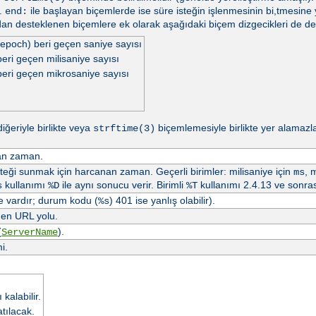
r.
ile başlayan biçemlerde ise süre isteğin işlenmesinin bi,tmesine 
end:
dan desteklenen biçemlere ek olarak aşağıdaki biçem dizgecikleri de d
epoch) beri geçen saniye sayısı
ri geçen milisaniye sayısı
eri geçen mikrosaniye sayısı
diğeriyle birlikte veya
biçemlemesiyle birlikte yer alamazl
strftime(3)
nan zaman.
isteği sunmak için harcanan zaman. Geçerli birimler: milisaniye için
, 
ms
kullanımı
ile aynı sonucu verir. Birimli
kullanımı 2.4.13 ve sonras
s
%D
%T
e vardır; durum kodu (
) 401 ise yanlış olabilir).
%s
nen URL yolu.
(
).
ServerName
i.
kalabilir.
tılacak.