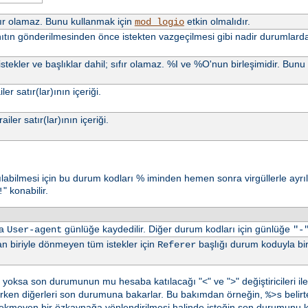
Sıfır olamaz. Bunu kullanmak için
etkin olmalıdır.
mod_logio
anıtın gönderilmesinden önce istekten vazgeçilmesi gibi nadir durumlarda 
istekler ve başlıklar dahil; sıfır olamaz. %I ve %O'nun birleşimidir. Bun
ler satır(lar)ının içeriği.
ailer satır(lar)ının içeriği.
asılabilmesi için bu durum kodları % iminden hemen sonra virgüllerle ayrılm
" konabilir.
!
da
günlüğe kaydedilir. Diğer durum kodları için günlüğe
User-agent
"-
 biriyle dönmeyen tüm istekler için
başlığı durum koduyla birl
Referer
ksa son durumunun mu hesaba katılacağı "<" ve ">" değiştiricileri ile be
arken diğerleri son durumuna bakarlar. Bu bakımdan örneğin,
belirt
%>s
rekmeyen bir özkaynağa yönlendirilmesi halinde isteğin son durumunu ka