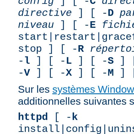
config
] [ -
C
direc
directive
] [ -
D
pa
niveau
] [ -
E
fichi
start|restart|grace
stop ] [ -
R
réperto
-
l
] [ -
L
] [ -
S
] 
-
V
] [ -
X
] [ -
M
] 
Sur les
systèmes Window
additionnelles suivantes s
httpd
[ -
k
install|config|unin