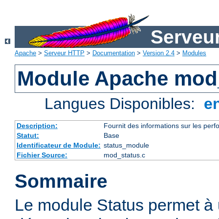
Serveu
Apache
>
Serveur HTTP
>
Documentation
>
Version 2.4
>
Modules
Module Apache mod
Langues Disponibles:
e
Description:
Fournit des informations sur les perfo
Statut:
Base
Identificateur de Module:
status_module
Fichier Source:
mod_status.c
Sommaire
Le module Status permet à 