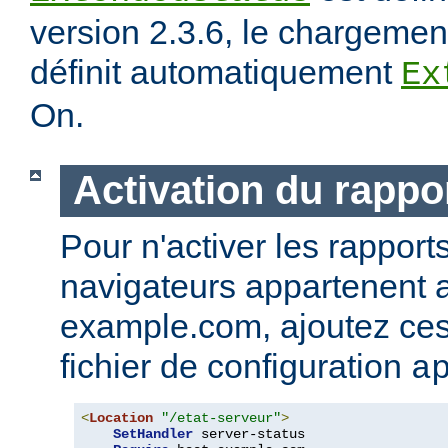
version 2.3.6, le chargeme
définit automatiquement
Ex
On.
Activation du rappor
Pour n'activer les rapport
navigateurs appartenent
example.com, ajoutez ces 
fichier de configuration
a
<
Location
"/etat-serveur"
>
SetHandler
 server-status
